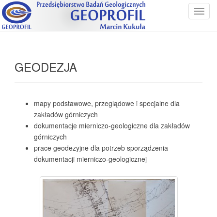
T
o
g
g
l
GEODEZJA
e
n
a
v
mapy podstawowe, przeglądowe i specjalne dla
i
zakładów górniczych
g
dokumentacje mierniczo-geologiczne dla zakładów
a
górniczych
t
prace geodezyjne dla potrzeb sporządzenia
i
dokumentacji mierniczo-geologicznej
o
n